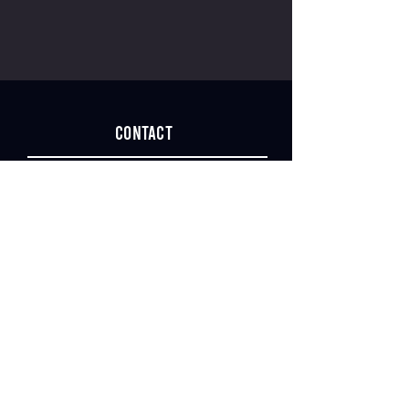
CONTACT
inquiry
Last name
*
name
email address
*
message